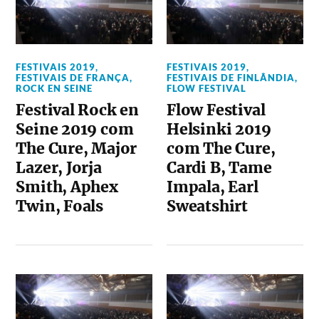
FESTIVAIS 2019
,
FESTIVAIS 2019
,
FESTIVAIS DE FRANÇA
,
FESTIVAIS DE FINLÂNDIA
,
ROCK EN SEINE
FLOW FESTIVAL
Festival Rock en
Flow Festival
Seine 2019 com
Helsinki 2019
The Cure, Major
com The Cure,
Lazer, Jorja
Cardi B, Tame
Smith, Aphex
Impala, Earl
Twin, Foals
Sweatshirt