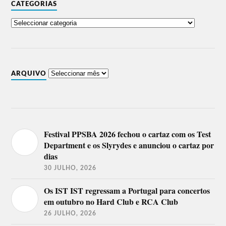
Comédia
Duarte, Colóquio de Bethipsters,
CATEGORIAS
host Jel
Rui Xará, Joel Ricardo.
13 de Julho
Two Door Cinema Club, Queens
Palco
of the Stone Age, The National,
NOS
Blossoms, Black Rebel
Motorcycle Club, Kaleo.
ARQUIVO
CHVRCHES, Future Islands, Rag
‘N’ Bone Man, Portugal The
Palco
Man, Yo La Tengo, Eels,
Sagres
Japandroids, Sound Bullet
(vencedores do EDP Live Bands
Festival PPSBA 2026 fechou o cartaz com os Test
Brasil).
Department e os Slyrydes e anunciou o cartaz por
dias
Surma, Minta & The Brook
Palco
Trout, Bernardo, Beatriz Pessoa,
30 JULHO, 2026
Coreto
Secret Show (artista não
anunciado).
Os IST IST regressam a Portugal para concertos
em outubro no Hard Club e RCA Club
DJ Lag, Branko, Sango,
NOS
Rastronaut + Akacorleone,
26 JULHO, 2026
Clubbing
Kokoko, Populous, Na Surra,
XXIII.