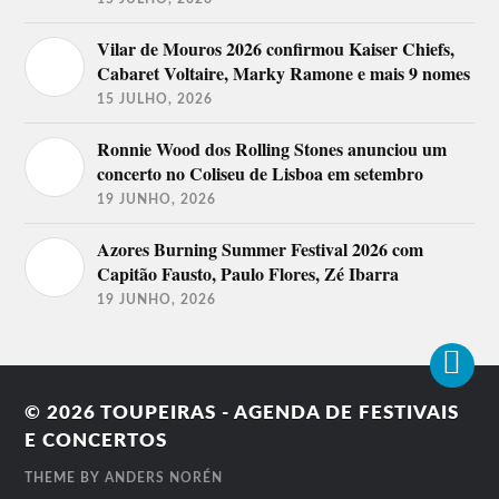
800 Gondomar, Lotus Fever,
Palco
Cachupa Psicadélica, Mighty
Coreto
Sands, Primeira Dama.
Vilar de Mouros 2026 confirmou Kaiser Chiefs,
Cabaret Voltaire, Marky Ramone e mais 9 nomes
Xinobi, The Gift, Monarchy,
NOS
Throes + The Shine, Lao Ra,
15 JULHO, 2026
Clubbing
Bateu Matou, Morgan.
Ronnie Wood dos Rolling Stones anunciou um
Palco
concerto no Coliseu de Lisboa em setembro
EDP
You Should Be Dancing, Jorge
Fado
Palma, Marta Pereira da Costa.
19 JUNHO, 2026
Cafe
Azores Burning Summer Festival 2026 com
Cebola Mol, Pedro Teixeira da
Palco
Capitão Fausto, Paulo Flores, Zé Ibarra
Mota, Diogo Batáguas, Ana
Comédia
Garcia Martins (A Pipoca Mais
19 JUNHO, 2026
host Jel
Doce), João Pinto.
Lineup do Festival NOS Alive
2017
© 2026
TOUPEIRAS - AGENDA DE FESTIVAIS
The Weeknd, Foo Fighters,
E CONCERTOS
Depeche Mode, The Kills, The
xx, Imagine Dragons, Kodaline,
Palco
The Cult, Phoenix, Alt-J, You
THEME BY
ANDERS NORÉN
NOS
Can’t Win, Charlie Brown,