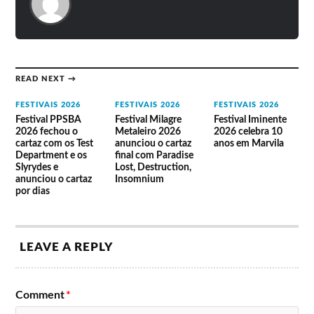
The Cure
Weekend
Pumpkins
The Gossip
Chemical
Brothers
Palco Sagres
READ NEXT →
Y.azz x b-
Beluga
ETC
FESTIVAIS 2026
FESTIVAIS 2026
FESTIVAIS 2026
mywingz
Rolling
Pip Blom
Festival PPSBA
Festival Milagre
Festival Iminente
Honne
Blackouts
RY X
2026 fechou o
Metaleiro 2026
2026 celebra 10
Sharon Van
Gavin
Johnny Marr
cartaz com os Test
anunciou o cartaz
anos em Marvila
Etten
James
Tash Sultana
Department e os
final com Paradise
Xavier Rudd
Idles
Grace Jones
Slyrydes e
Lost, Destruction,
Jorja Smith
Marina
Deejay
anunciou o cartaz
Insomnium
Loyle Carner
Thom Yorke
Kamala
por dias
Robyn
The Blaze
Cut Copy
Hot Chip
Palco Clubbing
LEAVE A REPLY
Funkamente
Soho Soho
Jaguar
NuBai
Nova
Jaguar
Soundsystem
Materia
Comment
*
Samm
Lé Vie
Golden
Henshaw
Trace Nova
Features