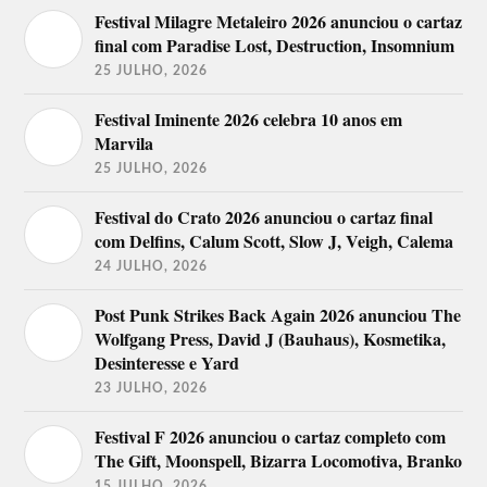
Festival Milagre Metaleiro 2026 anunciou o cartaz
Palco
final com Paradise Lost, Destruction, Insomnium
EDP
You Should Be Dancing, Buba
25 JULHO, 2026
Fado
Espinho, Teresinha Landeiro.
Cafe
Festival Iminente 2026 celebra 10 anos em
Kalashnikov, Simon Day, Rui
Marvila
Palco
Cruz, Bruno Henriques (Jovem
Comédia
25 JULHO, 2026
Conservador de Direita), Miguel
host Jel
Lambertini.
Festival do Crato 2026 anunciou o cartaz final
14 de Julho
com Delfins, Calum Scott, Slow J, Veigh, Calema
24 JULHO, 2026
MGMT, Pearl Jam, Jack White,
Palco
Franz Ferdinand, Alice in Chains,
NOS
Post Punk Strikes Back Again 2026 anunciou The
The Last Internationale.
Wolfgang Press, David J (Bauhaus), Kosmetika,
Perfume Genius, At The Drive In,
Desinteresse e Yard
Mallu Magalhães, Clap Your
23 JULHO, 2026
Palco
Hands And Say Yeah, Real
Sagres
Estate, Marmozets, Churky
(vencedor do EDP Live Bands
Festival F 2026 anunciou o cartaz completo com
Portugal).
The Gift, Moonspell, Bizarra Locomotiva, Branko
15 JULHO, 2026