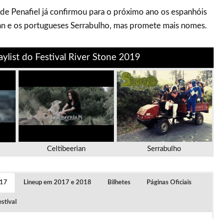
de Penafiel já confirmou para o próximo ano os espanhóis
rian e os portugueses Serrabulho, mas promete mais nomes.
aylist do Festival River Stone 2019
Celtibeerian
Serrabulho
017
Lineup em 2017 e 2018
Bilhetes
Páginas Oficiais
stival