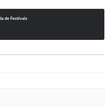
lls Have Eyes, Abaixo Cu Sistema, Dark Oath, Blame Zeus
a de Festivais