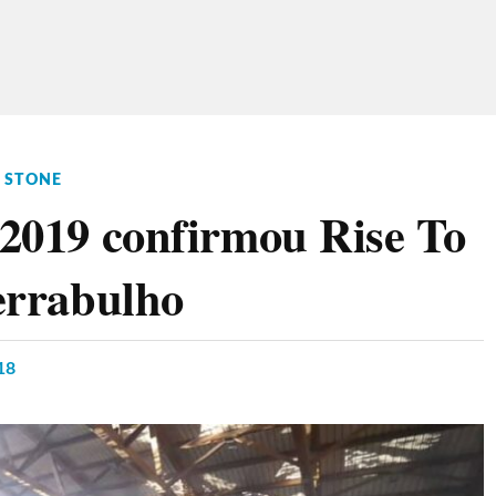
R STONE
 2019 confirmou Rise To
Serrabulho
18