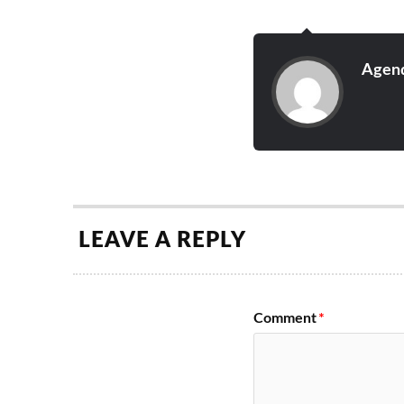
Cartaz em 2017: Hi
e Tira-Olhos.
Agend
LEAVE A REPLY
Comment
*