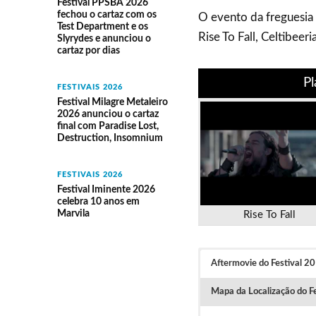
Festival PPSBA 2026
fechou o cartaz com os
O evento da freguesia 
Test Department e os
Rise To Fall, Celtibee
Slyrydes e anunciou o
cartaz por dias
Pl
FESTIVAIS 2026
Festival Milagre Metaleiro
2026 anunciou o cartaz
final com Paradise Lost,
Destruction, Insomnium
FESTIVAIS 2026
Festival Iminente 2026
celebra 10 anos em
Marvila
Rise To Fall
Aftermovie do Festival 2
Mapa da Localização do Fe