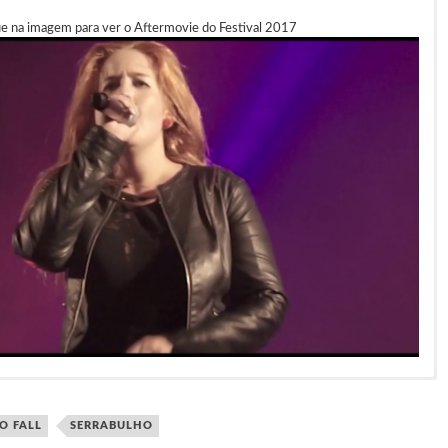
ue na imagem para ver o Aftermovie do Festival 2017
zarra Locomotiva, Gwydion, Godark, The Fines, The Small
eve entradas grátis.
o Freitas.
TO FALL
SERRABULHO