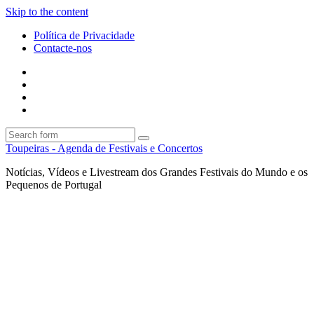
Skip to the content
Política de Privacidade
Contacte-nos
Facebook
Twitter
Envie
um
Search
mail
Search
Toupeiras - Agenda de Festivais e Concertos
Notícias, Vídeos e Livestream dos Grandes Festivais do Mundo e os
Pequenos de Portugal