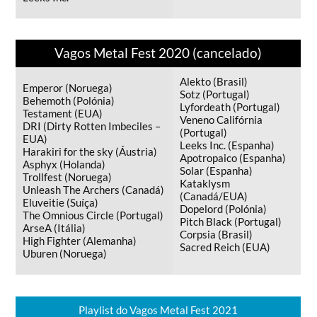
Vagos Metal Fest 2020 (cancelado)
Alekto (Brasil)
Emperor (Noruega)
Sotz (Portugal)
Behemoth (Polónia)
Lyfordeath (Portugal)
Testament (EUA)
Veneno Califórnia
DRI (Dirty Rotten Imbeciles –
(Portugal)
EUA)
Leeks Inc. (Espanha)
Harakiri for the sky (Áustria)
Apotropaico (Espanha)
Asphyx (Holanda)
Solar (Espanha)
Trollfest (Noruega)
Kataklysm
Unleash The Archers (Canadá)
(Canadá/EUA)
Eluveitie (Suíça)
Dopelord (Polónia)
The Omnious Circle (Portugal)
Pitch Black (Portugal)
ArseA (Itália)
Corpsia (Brasil)
High Fighter (Alemanha)
Sacred Reich (EUA)
Uburen (Noruega)
Playlist do Vagos Metal Fest 2021