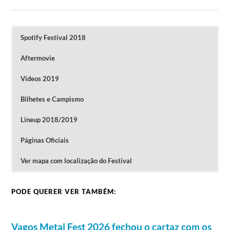
Spotify Festival 2018
Aftermovie
Vídeos 2019
Bilhetes e Campismo
Lineup 2018/2019
Páginas Oficiais
Ver mapa com localização do Festival
Clique na imagem para ver o vídeo
Vídeos do primeiro dia do Vagos 2019
Passes de 3 Dias a 80€ estão disponíveis até dia
PODE QUERER VER TAMBÉM:
25 de Dezembro.
Lineup do Vagos Metal Fest 2019
No lote seguinte os bilhetes aumentam para 85€.
O campismo é grátis para os portadores dos
Passes.
8 de agosto
9 de agosto
Vagos Metal Fest 2026 fechou o cartaz com os
Candlemass
Jinjer
Equaleft
Painted Black