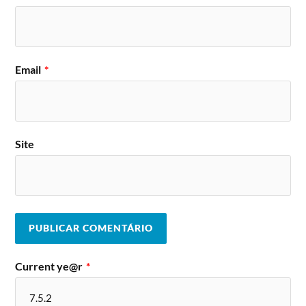
Bölzer,
Gwydion,
Sonata Arctica,
Dagoba,
Kamelot,
11 de
Carach Angren,
Holocausto
agosto
Enslaved,
Canibal.
Beyond Strength.
Email
*
Rockline Tribe (DJ Set).
Sinister,
Stone Rust,
Ross The Boss,
Dark Embrace,
Municipal Waste,
Feed The Rhino,
Suicidal
Integrity,
12 de
Site
Tendencies,
Ensiferum,
agosto
Rasgo.
Memoriam.
Distortion Crew (DJ Set).
Current ye@r
*