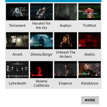
Harakiri for
Testament
Asphyx
Trollfest
the sky
Unleash The
ArseA
Dimmu Borgir
Alekto
Archers
Veneno
Lyfordeath
Emperor
Kataklysm
Califórnia
AVISE