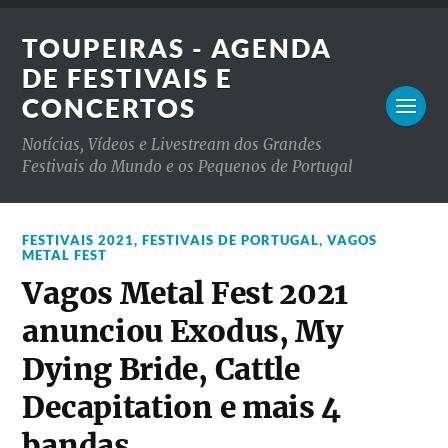
TOUPEIRAS - AGENDA
DE FESTIVAIS E
CONCERTOS
Notícias, Vídeos e Livestream dos Grandes
Festivais do Mundo e os Pequenos de Portugal
FESTIVAIS 2021
,
FESTIVAIS DE PORTUGAL
,
VAGOS
METAL FEST
Vagos Metal Fest 2021
anunciou Exodus, My
Dying Bride, Cattle
Decapitation e mais 4
bandas