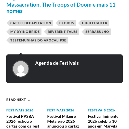
Massacration, The Troops of Doom e mais 11
Six Feet Under
Candlemass
nomes
Watain
Jinjer
Primal Fear
AVISE
Process of Guilt
Týr
CATTLE DECAPITATION
EXODUS
HIGH FIGHTER
Basalto
Necrophobic
Equaleft
Exumer
MY DYING BRIDE
REVERENT TALES
SERRABULHO
Burn Damage
The Godiva
Dallian
TESTEMUNHAS DO APOCALIPSE
Chepang
Diesel Humm
Redemptus
Painted Black
Ways.
10 de agosto
11 de agosto
Agenda de Festivais
Satyricon
Stratovarius
Alestorm
Napalm Death
Death Angel
Vltimas
Aborted
Iron Reagan
Wormwood
Dagoba
Letters From The
Visions of Atlantis
READ NEXT →
Colony
Ignea
SDI
Toxikull
FESTIVAIS 2026
FESTIVAIS 2026
FESTIVAIS 2026
Infraktor
Vendetta FM
Festival PPSBA
Festival Milagre
Festival Iminente
Midnight Priest
2026 fechou o
Metaleiro 2026
2026 celebra 10
Repulsive Vision
cartaz com os Test
anunciou o cartaz
anos em Marvila