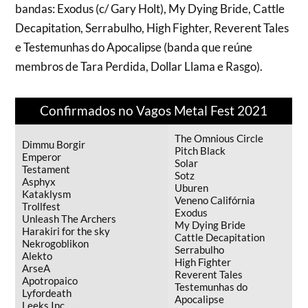
bandas: Exodus (c/ Gary Holt), My Dying Bride, Cattle
Decapitation, Serrabulho, High Fighter, Reverent Tales
e Testemunhas do Apocalipse (banda que reúne
membros de Tara Perdida, Dollar Llama e Rasgo).
Confirmados no Vagos Metal Fest 2021
The Omnious Circle
Dimmu Borgir
Pitch Black
Emperor
Solar
Testament
Sotz
Asphyx
Uburen
Kataklysm
Veneno Califórnia
Trollfest
Exodus
Unleash The Archers
My Dying Bride
Harakiri for the sky
Cattle Decapitation
Nekrogoblikon
Serrabulho
Alekto
High Fighter
ArseA
Reverent Tales
Apotropaico
Testemunhas do
Lyfordeath
Apocalipse
Leeks Inc.