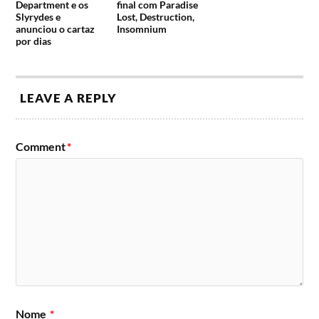
Department e os
final com Paradise
Slyrydes e
Lost, Destruction,
Lineup do Vagos Metal Fest 2018
anunciou o cartaz
Insomnium
por dias
Palco Vagos
Palco Stairway
Booby Trap,
Destroyers Of All,
LEAVE A REPLY
Trinta & Um,
InSammer,
Theriomorphic,
Orphaned Land,
9 de
Analepsy,
Dust Bolt.
agosto
Impera.
Comment
*
2 Collective (DJ Set).
Invoke,
Dollar Llama,
Masterplan,
Ratos de Porão,
Moonspell,
Converge,
Cradle Of Filth,
10 de
Attic,
Serrabulho
agosto
Abaixo Cu Sistema.
Orquestra.
António Freitas (DJ Set).
Lost In Pain,
Simbiose,
Nome
*
Wicked Inc,