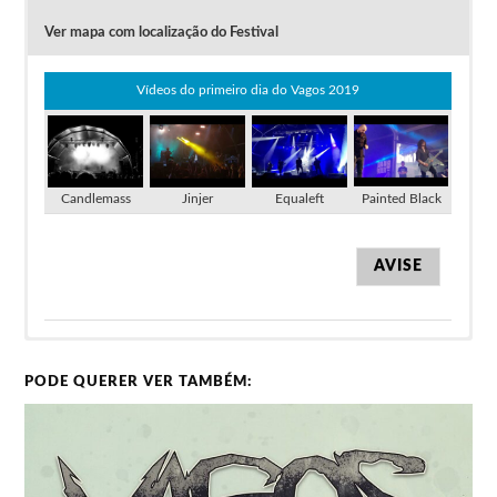
Ver mapa com localização do Festival
Clique na imagem para ver o vídeo
Vídeos do primeiro dia do Vagos 2019
Candlemass
Jinjer
Equaleft
Painted Black
AVISE
Passes de 3 Dias a 80€ estão disponíveis até dia
PODE QUERER VER TAMBÉM:
25 de Dezembro.
Lineup do Vagos Metal Fest 2022
No lote seguinte os bilhetes aumentam para
85€.
O campismo é grátis para os portadores dos
Dimmu Borgir
Trollfest
Passes.
Cattle Decapitation