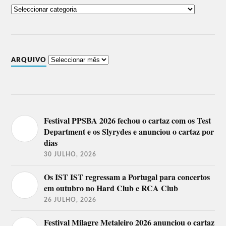
Palco Vagos
Palco Stairway
Booby Trap,
Destroyers Of All,
Trinta & Um,
InSammer,
Theriomorphic,
Orphaned Land,
9 de
Analepsy,
Dust Bolt.
agosto
Impera.
ARQUIVO
2 Collective (DJ Set).
Invoke,
Dollar Llama,
Masterplan,
Ratos de Porão,
Moonspell,
Converge,
Festival PPSBA 2026 fechou o cartaz com os Test
Cradle Of Filth,
10 de
Attic,
Department e os Slyrydes e anunciou o cartaz por
Serrabulho
agosto
Abaixo Cu Sistema.
Orquestra.
dias
30 JULHO, 2026
António Freitas (DJ Set).
Os IST IST regressam a Portugal para concertos
Lost In Pain,
Simbiose,
Wicked Inc,
em outubro no Hard Club e RCA Club
Bölzer,
Gwydion,
Sonata Arctica,
26 JULHO, 2026
Dagoba,
Kamelot,
11 de
Carach Angren,
Holocausto
agosto
Enslaved,
Festival Milagre Metaleiro 2026 anunciou o cartaz
Canibal.