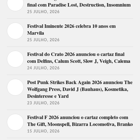
Beyond Strength.
final com Paradise Lost, Destruction, Insomnium
25 JULHO, 2026
Rockline Tribe (DJ Set).
Festival Iminente 2026 celebra 10 anos em
Sinister,
Stone Rust,
Ross The Boss,
Dark Embrace,
Marvila
Municipal Waste,
Feed The Rhino,
25 JULHO, 2026
Suicidal
Integrity,
12 de
Tendencies,
Ensiferum,
agosto
Rasgo.
Memoriam.
Festival do Crato 2026 anunciou o cartaz final
com Delfins, Calum Scott, Slow J, Veigh, Calema
Distortion Crew (DJ Set).
24 JULHO, 2026
Post Punk Strikes Back Again 2026 anunciou The
Wolfgang Press, David J (Bauhaus), Kosmetika,
Desinteresse e Yard
23 JULHO, 2026
Festival F 2026 anunciou o cartaz completo com
The Gift, Moonspell, Bizarra Locomotiva, Branko
15 JULHO, 2026