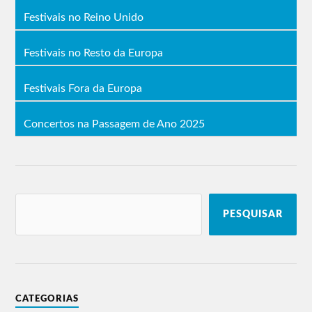
Týr
Basalto
Necrophobic
Festivais no Reino Unido
Equaleft
Exumer
Burn Damage
The Godiva
Dallian
Chepang
Festivais no Resto da Europa
Diesel Humm
Redemptus
Painted Black
Ways.
Festivais Fora da Europa
10 de agosto
11 de agosto
Concertos na Passagem de Ano 2025
Satyricon
Stratovarius
Alestorm
Napalm Death
Death Angel
Vltimas
Aborted
Iron Reagan
Wormwood
Dagoba
Letters From The
Visions of Atlantis
Colony
Ignea
SDI
Toxikull
PESQUISAR
Infraktor
Vendetta FM
Midnight Priest
Repulsive Vision
Lineup do Vagos Metal Fest 2018
CATEGORIAS