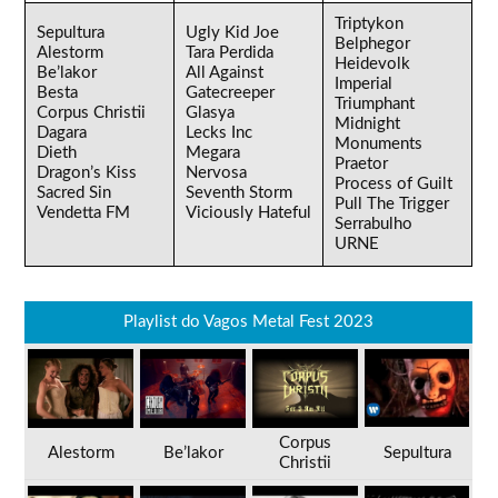
Triptykon
Sepultura
Ugly Kid Joe
Belphegor
Alestorm
Tara Perdida
Heidevolk
Be’lakor
All Against
Imperial
Besta
Gatecreeper
Triumphant
Corpus Christii
Glasya
Midnight
Dagara
Lecks Inc
Monuments
Dieth
Megara
Praetor
Dragon’s Kiss
Nervosa
Process of Guilt
Sacred Sin
Seventh Storm
Pull The Trigger
Vendetta FM
Viciously Hateful
Serrabulho
URNE
Playlist do Vagos Metal Fest 2023
Corpus
Alestorm
Be’lakor
Sepultura
Christii