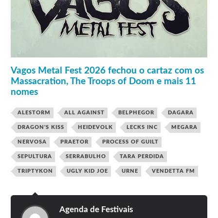
Nekrogoblikon
28 e
Saurom
Julho
Ominous Circle
High Fighter
Uburen
Solar
Lyfordeath
Vagos Metal Fest 2026 fechou o cartaz com os
Testament
Massacration, The Troops of Doom e mais 11
Exodus
Tarantula
nomes
Asphyx
29 de
Heathen
ALESTORM
ALL AGAINST
BELPHEGOR
DAGARA
Julho
Harakiri for the sky
Mordaça
DRAGON'S KISS
HEIDEVOLK
LECKS INC
MEGARA
Alekto
Leeks Inc.
NERVOSA
PRAETOR
PROCESS OF GUILT
Reverent Tales
SEPULTURA
SERRABULHO
TARA PERDIDA
Emperor
TRIPTYKON
UGLY KID JOE
URNE
VENDETTA FM
My Dying Bride
Sacred Reich
Dirty Rotten Imbeciles
Kataklysm
30 de
Serrabulho
Agenda de Festivais
Julho
Wind Rose