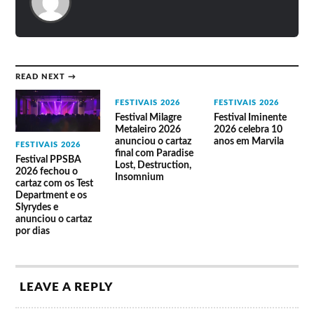
Sotz’
ArseA
Apotropaico
Fonte
READ NEXT →
Lineup do Vagos Metal Fest 2021
(cancelado)
FESTIVAIS 2026
FESTIVAIS 2026
Festival Milagre
Festival Iminente
Metaleiro 2026
2026 celebra 10
Dimmu Borgir
anunciou o cartaz
anos em Marvila
Trollfest
FESTIVAIS 2026
final com Paradise
Unleash The Archers
Festival PPSBA
Lost, Destruction,
Nekrogoblikon
2026 fechou o
Insomnium
29 de
The Ominous Circle
cartaz com os Test
Julho
High Fighter
Department e os
Uburen
Slyrydes e
Solar
anunciou o cartaz
Lyfordeath
por dias
Corpus Christii
Testament
Exodus
LEAVE A REPLY
Asphyx
Harakiry For The Sky
Tarantula (Concerto de Celebração dos