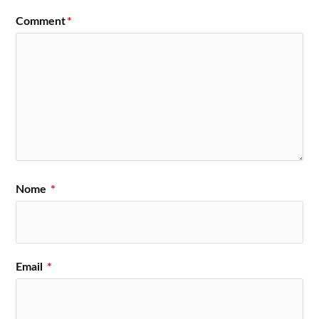
30 de
40 Anos de Carreira)
Comment
*
Julho
Pitch Black
Alekto
Lecks Inc.
Reverent Tales
Testemunhas do Apocalipse
Mordaça
Emperor
My Dying Bride
Sick of it All
D.R.I.
Kataklysm
31 de
Cattle Decapitation
Julho
Serrabulho
Nome
*
Sotz’
Arsea
Apotropaico
Veneno Califórnia
Email
*
Vagos Metal Fest 2020 (cancelado)
Emperor (Noruega)
Alekto (Brasil)