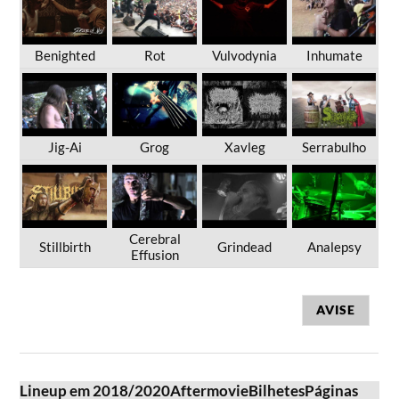
Benighted
Rot
Vulvodynia
Inhumate
Jig-Ai
Grog
Xavleg
Serrabulho
Cerebral
Stillbirth
Grindead
Analepsy
Effusion
AVISE
Lineup em 2018/2020
Aftermovie
Bilhetes
Páginas