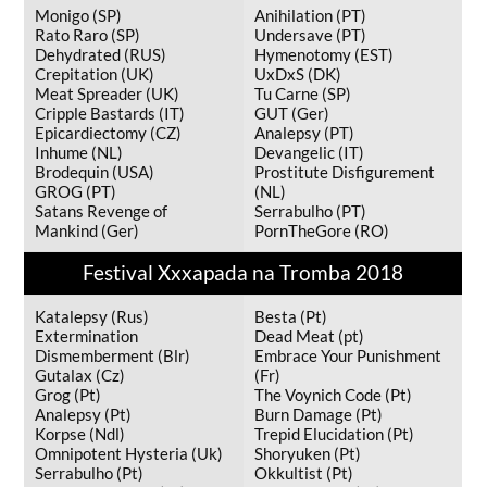
Monigo (SP)
Anihilation (PT)
Rato Raro (SP)
Undersave (PT)
Dehydrated (RUS)
Hymenotomy (EST)
Crepitation (UK)
UxDxS (DK)
Meat Spreader (UK)
Tu Carne (SP)
Cripple Bastards (IT)
GUT (Ger)
Epicardiectomy (CZ)
Analepsy (PT)
Inhume (NL)
Devangelic (IT)
Brodequin (USA)
Prostitute Disfigurement
GROG (PT)
(NL)
Satans Revenge of
Serrabulho (PT)
Mankind (Ger)
PornTheGore (RO)
Festival Xxxapada na Tromba 2018
Katalepsy (Rus)
Besta (Pt)
Extermination
Dead Meat (pt)
Dismemberment (Blr)
Embrace Your Punishment
Gutalax (Cz)
(Fr)
Grog (Pt)
The Voynich Code (Pt)
Analepsy (Pt)
Burn Damage (Pt)
Korpse (Ndl)
Trepid Elucidation (Pt)
Omnipotent Hysteria (Uk)
Shoryuken (Pt)
Serrabulho (Pt)
Okkultist (Pt)