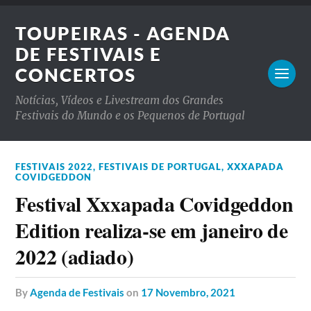
TOUPEIRAS - AGENDA
DE FESTIVAIS E
CONCERTOS
Notícias, Vídeos e Livestream dos Grandes
Festivais do Mundo e os Pequenos de Portugal
FESTIVAIS 2022
,
FESTIVAIS DE PORTUGAL
,
XXXAPADA
COVIDGEDDON
Festival Xxxapada Covidgeddon
Edition realiza-se em janeiro de
2022 (adiado)
by
Agenda de Festivais
on
17 Novembro, 2021