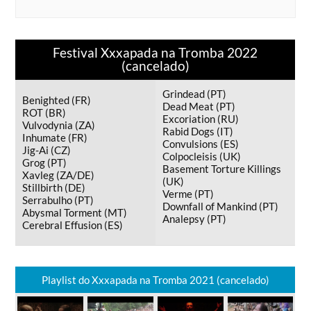
Festival Xxxapada na Tromba 2022
(cancelado)
Grindead (PT)
Benighted (FR)
Dead Meat (PT)
ROT (BR)
Excoriation (RU)
Vulvodynia (ZA)
Rabid Dogs (IT)
Inhumate (FR)
Convulsions (ES)
Jig-Ai (CZ)
Colpocleisis (UK)
Grog (PT)
Basement Torture Killings
Xavleg (ZA/DE)
(UK)
Stillbirth (DE)
Verme (PT)
Serrabulho (PT)
Downfall of Mankind (PT)
Abysmal Torment (MT)
Analepsy (PT)
Cerebral Effusion (ES)
Playlist do Xxxapada na Tromba 2021 (cancelado)