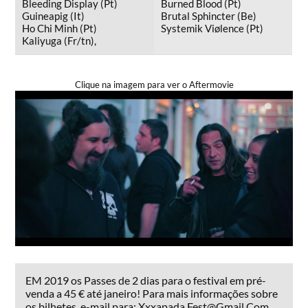
Bleeding Display (Pt)
Burned Blood (Pt)
Guineapig (It)
Brutal Sphincter (Be)
Ho Chi Minh (Pt)
Systemik Viølence (Pt)
Kaliyuga (Fr/tn),
Clique na imagem para ver o Aftermovie
EM 2019 os Passes de 2 dias para o festival em pré-
venda a 45 € até janeiro! Para mais informações sobre
os bilhetes, e-mail para: Xxxapada.Fest@Gmail.Com