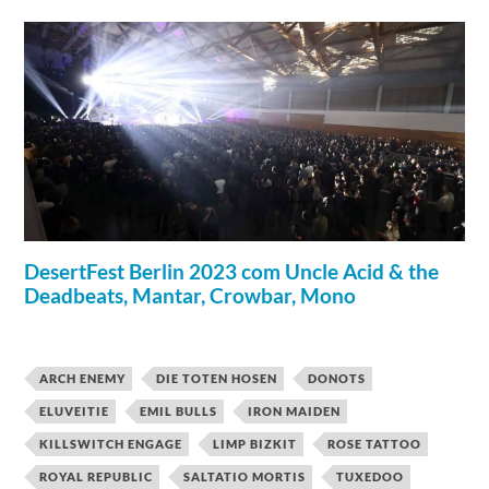
DesertFest Berlin 2023 com Uncle Acid & the
Deadbeats, Mantar, Crowbar, Mono
ARCH ENEMY
DIE TOTEN HOSEN
DONOTS
ELUVEITIE
EMIL BULLS
IRON MAIDEN
KILLSWITCH ENGAGE
LIMP BIZKIT
ROSE TATTOO
ROYAL REPUBLIC
SALTATIO MORTIS
TUXEDOO