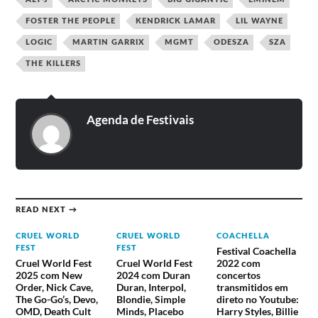
FOSTER THE PEOPLE
KENDRICK LAMAR
LIL WAYNE
LOGIC
MARTIN GARRIX
MGMT
ODESZA
SZA
THE KILLERS
Agenda de Festivais
READ NEXT →
CRUEL WORLD
CRUEL WORLD
COACHELLA
FEST
FEST
Festival Coachella
Cruel World Fest
Cruel World Fest
2022 com
2025 com New
2024 com Duran
concertos
Order, Nick Cave,
Duran, Interpol,
transmitidos em
The Go-Go’s, Devo,
Blondie, Simple
direto no Youtube:
OMD, Death Cult
Minds, Placebo
Harry Styles, Billie