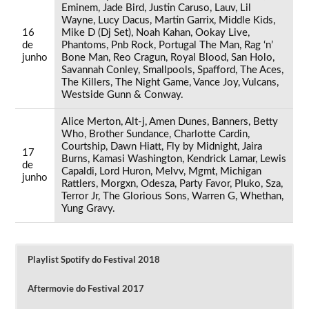
Eminem, Jade Bird, Justin Caruso, Lauv, Lil
Wayne, Lucy Dacus, Martin Garrix, Middle Kids,
16
Mike D (Dj Set), Noah Kahan, Ookay Live,
de
Phantoms, Pnb Rock, Portugal The Man, Rag ‘n’
junho
Bone Man, Reo Cragun, Royal Blood, San Holo,
Savannah Conley, Smallpools, Spafford, The Aces,
The Killers, The Night Game, Vance Joy, Vulcans,
Westside Gunn & Conway.
Alice Merton, Alt-j, Amen Dunes, Banners, Betty
Who, Brother Sundance, Charlotte Cardin,
Courtship, Dawn Hiatt, Fly by Midnight, Jaira
17
Burns, Kamasi Washington, Kendrick Lamar, Lewis
de
Capaldi, Lord Huron, Melvv, Mgmt, Michigan
junho
Rattlers, Morgxn, Odesza, Party Favor, Pluko, Sza,
Terror Jr, The Glorious Sons, Warren G, Whethan,
Yung Gravy.
Playlist Spotify do Festival 2018
Aftermovie do Festival 2017