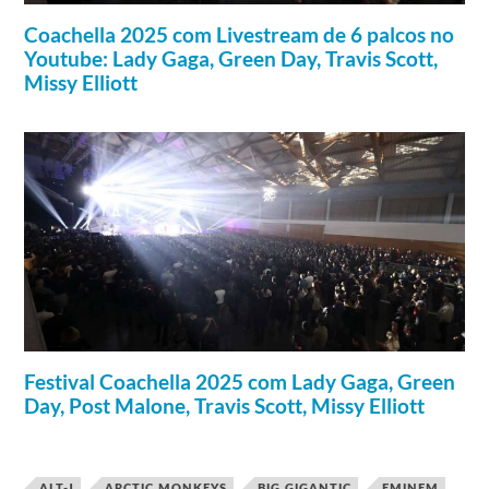
Coachella 2025 com Livestream de 6 palcos no
Youtube: Lady Gaga, Green Day, Travis Scott,
Missy Elliott
Festival Coachella 2025 com Lady Gaga, Green
Day, Post Malone, Travis Scott, Missy Elliott
ALT-J
ARCTIC MONKEYS
BIG GIGANTIC
EMINEM