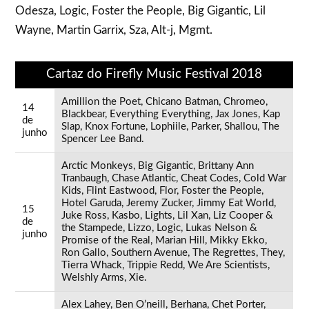
Odesza, Logic, Foster the People, Big Gigantic, Lil
Wayne, Martin Garrix, Sza, Alt-j, Mgmt.
Cartaz do Firefly Music Festival 2018
Amillion the Poet, Chicano Batman, Chromeo,
14
Blackbear, Everything Everything, Jax Jones, Kap
de
Slap, Knox Fortune, Lophiile, Parker, Shallou, The
junho
Spencer Lee Band.
Arctic Monkeys, Big Gigantic, Brittany Ann
Tranbaugh, Chase Atlantic, Cheat Codes, Cold War
Kids, Flint Eastwood, Flor, Foster the People,
Hotel Garuda, Jeremy Zucker, Jimmy Eat World,
15
Juke Ross, Kasbo, Lights, Lil Xan, Liz Cooper &
de
the Stampede, Lizzo, Logic, Lukas Nelson &
junho
Promise of the Real, Marian Hill, Mikky Ekko,
Ron Gallo, Southern Avenue, The Regrettes, They,
Tierra Whack, Trippie Redd, We Are Scientists,
Welshly Arms, Xie.
Alex Lahey, Ben O’neill, Berhana, Chet Porter,