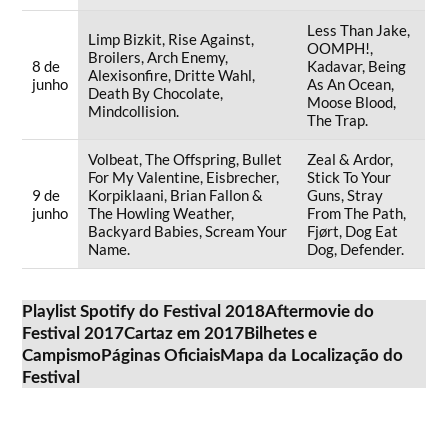
Less Than Jake,
Limp Bizkit, Rise Against,
OOMPH!,
Broilers, Arch Enemy,
8 de
Kadavar, Being
Alexisonfire, Dritte Wahl,
junho
As An Ocean,
Death By Chocolate,
Moose Blood,
Mindcollision.
The Trap.
Volbeat, The Offspring, Bullet
Zeal & Ardor,
For My Valentine, Eisbrecher,
Stick To Your
9 de
Korpiklaani, Brian Fallon &
Guns, Stray
junho
The Howling Weather,
From The Path,
Backyard Babies, Scream Your
Fjørt, Dog Eat
Name.
Dog, Defender.
Playlist Spotify do Festival 2018
Aftermovie do
Festival 2017
Cartaz em 2017
Bilhetes e
Campismo
Páginas Oficiais
Mapa da Localização do
Festival