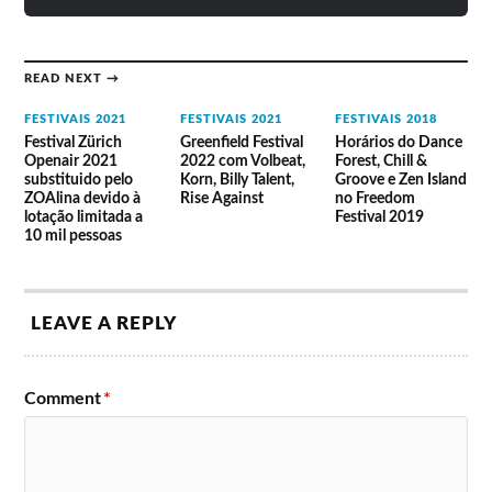
READ NEXT →
FESTIVAIS 2021
FESTIVAIS 2021
FESTIVAIS 2018
Festival Zürich
Greenfield Festival
Horários do Dance
Openair 2021
2022 com Volbeat,
Forest, Chill &
substituido pelo
Korn, Billy Talent,
Groove e Zen Island
ZOAlina devido à
Rise Against
no Freedom
lotação limitada a
Festival 2019
10 mil pessoas
LEAVE A REPLY
Comment
*