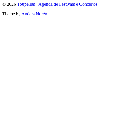
To
© 2026
Toupeiras - Agenda de Festivais e Concertos
the
Theme by
Anders Norén
top