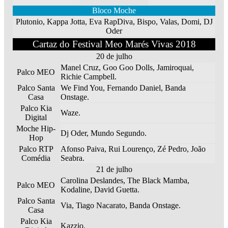
Bloco Moche
Plutonio, Kappa Jotta, Eva RapDiva, Bispo, Valas, Domi, DJ
Oder
Cartaz do Festival Meo Marés Vivas 2018
20 de julho
Manel Cruz, Goo Goo Dolls, Jamiroquai,
Palco MEO
Richie Campbell.
Palco Santa
We Find You, Fernando Daniel, Banda
Casa
Onstage.
Palco Kia
Waze.
Digital
Moche Hip-
Dj Oder, Mundo Segundo.
Hop
Palco RTP
Afonso Paiva, Rui Lourenço, Zé Pedro, João
Comédia
Seabra.
21 de julho
Carolina Deslandes, The Black Mamba,
Palco MEO
Kodaline, David Guetta.
Palco Santa
Via, Tiago Nacarato, Banda Onstage.
Casa
Palco Kia
Kazzio.