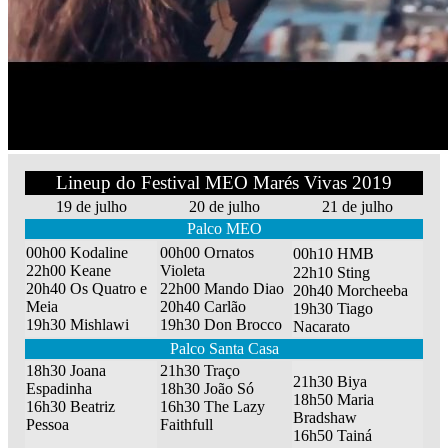
Lineup do Festival MEO Marés Vivas 2019
19 de julho
20 de julho
21 de julho
Palco MEO
00h00 Kodaline
00h00 Ornatos
00h10 HMB
22h00 Keane
Violeta
22h10 Sting
20h40 Os Quatro e
22h00 Mando Diao
20h40 Morcheeba
Meia
20h40 Carlão
19h30 Tiago
19h30 Mishlawi
19h30 Don Brocco
Nacarato
Palco Santa Casa
18h30 Joana
21h30 Traço
21h30 Biya
Espadinha
18h30 João Só
18h50 Maria
16h30 Beatriz
16h30 The Lazy
Bradshaw
Pessoa
Faithfull
16h50 Tainá