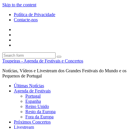
Skip to the content
Política de Privacidade
Contacte-nos
Facebook
Twitter
Envie
um
Search
mail
Search
Toupeiras - Agenda de Festivais e Concertos
Notícias, Vídeos e Livestream dos Grandes Festivais do Mundo e os
Pequenos de Portugal
Últimas Notícias
Agenda de Festivais
Portugal
Espanha
Reino Unido
Resto da Europa
Fora da Europa
Próximos Concertos
Livestream