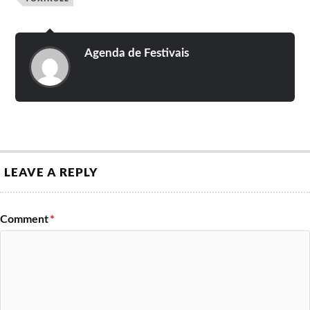
Dawnrider
(Alemanha)
Shadowsphere
Crise Total
Equaleft
Recensurados (With
Revtend
Members From
Censurados)
Agenda de Festivais
Process of Guilt
Mangualde Hardmetalfest 2019
Basalto
Chris Holmes
Affäire
Steve Grimmett
Dark Oath
Gama Bomb
Balmog
Agressor
Ironsword
Analepsy
LEAVE A REPLY
Night in Gales
Mangualde Hardmetalfest 2020
Comment
*
Godark
Blood
Karbonsoul
Praying Mantis
Dark Embrace
Ancient
Iron Void
Xentrix
Sacred Sin
Infraktor
Blitzkrieg