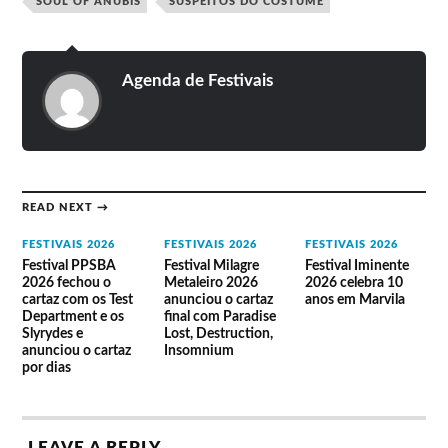
SOUL OF ANUBIS
SUSPEITOS DO COSTUME
Agenda de Festivais
READ NEXT →
FESTIVAIS 2026
FESTIVAIS 2026
FESTIVAIS 2026
Festival PPSBA
Festival Milagre
Festival Iminente
2026 fechou o
Metaleiro 2026
2026 celebra 10
cartaz com os Test
anunciou o cartaz
anos em Marvila
Department e os
final com Paradise
Slyrydes e
Lost, Destruction,
anunciou o cartaz
Insomnium
por dias
LEAVE A REPLY