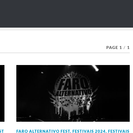
PAGE 1
/
1
ST
FARO ALTERNATIVO FEST
,
FESTIVAIS 2024
,
FESTIVAIS