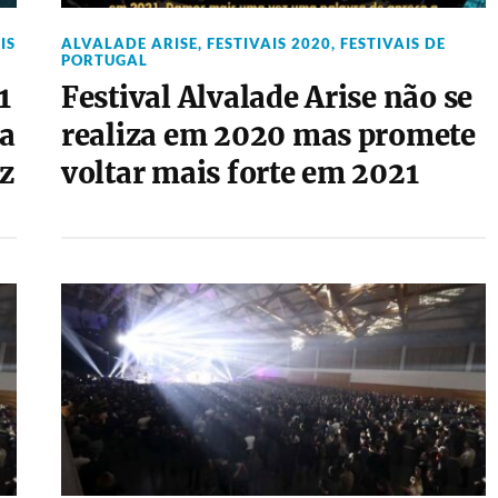
IS
ALVALADE ARISE
,
FESTIVAIS 2020
,
FESTIVAIS DE
PORTUGAL
1
Festival Alvalade Arise não se
 a
realiza em 2020 mas promete
az
voltar mais forte em 2021