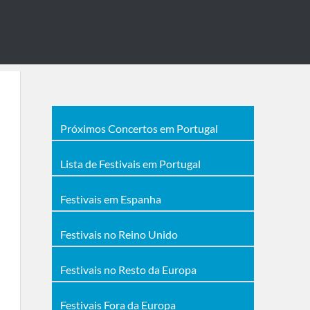
Próximos Concertos em Portugal
Lista de Festivais em Portugal
Festivais em Espanha
Festivais no Reino Unido
Festivais no Resto da Europa
Festivais Fora da Europa