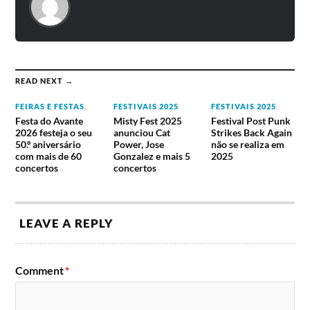
Inscrição de 30€ adquirida só no Sábado à tarde
Rammstein)
(não deu direito às refeições nem à possibilidade
de se habilitar a ganhar uma moto e/ou uma
Lineup da Concentração do Moto
viagem a Daytona).
Clube de Faro 2023
READ NEXT →
Guano Apes
La Frontera
Entre Aspas
One Love Band
FEIRAS E FESTAS
FESTIVAIS 2025
FESTIVAIS 2025
Cuca Roseta
Hybrid Theory
Festa do Avante
Misty Fest 2025
Festival Post Punk
Expensive Soul
Break Free
2026 festeja o seu
anunciou Cat
Strikes Back Again
50.º aniversário
Power, Jose
não se realiza em
com mais de 60
Gonzalez e mais 5
2025
concertos
concertos
Lineup da Concentração do Moto
Clube de Faro 2022
The Sisters of Mercy
D-A-D
LEAVE A REPLY
Xutos e Pontapés
Ana Moura
The Dire Straits Experience
Obús
Scream Inc (banda tributo
Iris
aos Metallica)
Comment
*
Ricardo Gordo