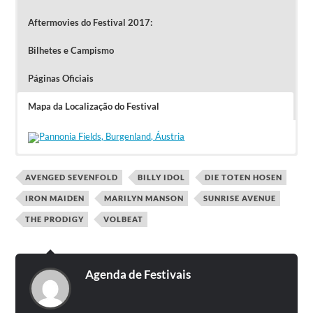
Aftermovies do Festival 2017:
Bilhetes e Campismo
Páginas Oficiais
Mapa da Localização do Festival
Os bilhetes Diários custam 90 ou 95 euros e os
Passes para os 4 dias custam 175 euros. Bilhetes
Clique na imagem para ver o Aftermovie do Festival 2017
podem ser comprados na
Oeticket
.
O campismo é
grátis para os portadores de bilhetes do Festival.
AVENGED SEVENFOLD
BILLY IDOL
DIE TOTEN HOSEN
IRON MAIDEN
MARILYN MANSON
SUNRISE AVENUE
THE PRODIGY
VOLBEAT
Agenda de Festivais