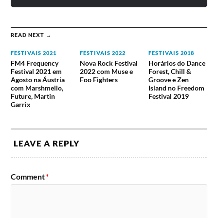
READ NEXT →
FESTIVAIS 2021
FESTIVAIS 2022
FESTIVAIS 2018
FM4 Frequency
Nova Rock Festival
Horários do Dance
Festival 2021 em
2022 com Muse e
Forest, Chill &
Agosto na Áustria
Foo Fighters
Groove e Zen
com Marshmello,
Island no Freedom
Future, Martin
Festival 2019
Garrix
LEAVE A REPLY
Comment
*