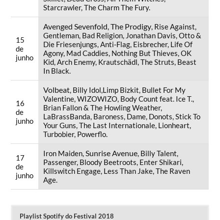
Starcrawler, The Charm The Fury.
Avenged Sevenfold
The Prodigy
,
, Rise Against,
Gentleman, Bad Religion, Jonathan Davis, Otto &
15
Die Friesenjungs, Anti-Flag, Eisbrecher, Life Of
de
Agony, Mad Caddies, Nothing But Thieves, OK
junho
Kid, Arch Enemy, Krautschädl, The Struts, Beast
In Black.
Volbeat
, Billy Idol,Limp Bizkit, Bullet For My
Valentine, WIZOWIZO, Body Count feat. Ice T.,
16
Brian Fallon & The Howling Weather,
de
LaBrassBanda, Baroness, Dame, Donots, Stick To
junho
Your Guns, The Last Internationale, Lionheart,
Turbobier, Powerflo.
Sunrise Avenue
Iron Maiden,
, Billy Talent,
17
Passenger, Bloody Beetroots, Enter Shikari,
de
Killswitch Engage, Less Than Jake, The Raven
junho
Age.
Playlist Spotify do Festival 2018