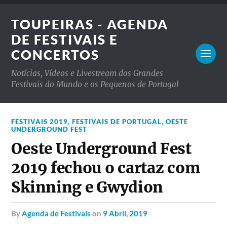
TOUPEIRAS - AGENDA
DE FESTIVAIS E
CONCERTOS
Notícias, Vídeos e Livestream dos Grandes
Festivais do Mundo e os Pequenos de Portugal
FESTIVAIS 2019
,
FESTIVAIS DE PORTUGAL
,
OESTE
UNDERGROUND FEST
Oeste Underground Fest
2019 fechou o cartaz com
Skinning e Gwydion
by
Agenda de Festivais
on
9 Abril, 2019