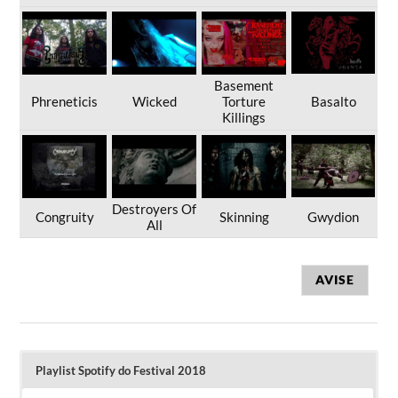
Basement
Phreneticis
Wicked
Torture
Basalto
Killings
Destroyers Of
Congruity
Skinning
Gwydion
All
AVISE
Playlist Spotify do Festival 2018