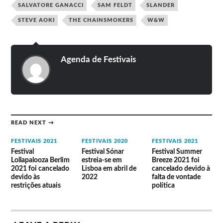
Sigala.
SALVATORE GANACCI
SAM FELDT
SLANDER
Borgore,
STEVE AOKI
THE CHAINSMOKERS
W&W
Brennan
Heart,
Carnage,
Cesqeaux,
Axwell Λ Ingrosso,
Sven Väth,
Agenda de Festivais
Crankdat,
Steve Aoki, Zedd,
Adam Beyer,
Eptic,
21
FRDY, Martin
André
Excision,
de
Solveig, MC Haits,
Galluzzi,
Habstrakt,
julho
Moksi,
Chris Rocka,
Jauz,
Ostblockschlampen,
POPOF, Sam
Krewella,
Vini Vici, W&W.
Paganini.
Malaa,
Moksi,
READ NEXT →
NGHTMRE,
Tchami,
FESTIVAIS 2021
FESTIVAIS 2020
FESTIVAIS 2021
Yellow Claw.
Festival
Festival Sónar
Festival Summer
Lollapalooza Berlim
estreia-se em
Breeze 2021 foi
Alle Farben
Alison
2021 foi cancelado
Lisboa em abril de
cancelado devido à
(& friends),
Wonderland,
devido às
2022
falta de vontade
Curtis Alto
Dirtcaps,
restrições atuais
política
Armin van Buuren,
(live),
FLOBU,
Hardwell,
Galantis,
Ghastly,
22
Bassjackers, Don
Klingande
Headhunterz,
de
Diablo, MC Haits,
(live),
Kayzo, LNY