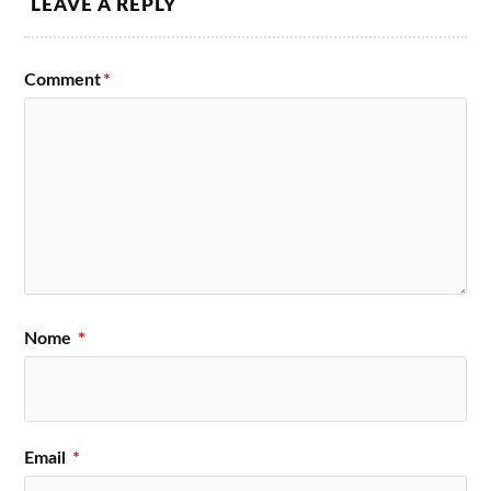
LEAVE A REPLY
julho
Neelix, Nicky
KSHMR
TNZ, Ookay,
Romero, Showtek,
(live), Sam
Party
Yellow Claw
Feldt (live),
Thieves,
SOFI
SayMyName,
Comment
*
TUKKER
SEKULA,
(live).
TWINX.
Vários artistas animam os restantes 10 palcos secundários:
Penny DJ Tower, Casa Bacardí, Jägermeister Superkühlhaus,
Electrisize Bunker, Brainwash, Wacky Shack, Desert Valley
Stage, East Shelter, Center Shelter.
Nome
*
Email
*