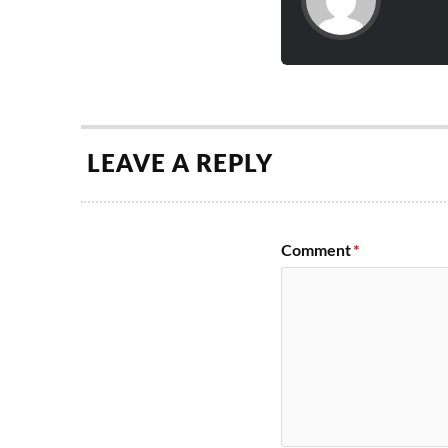
20
Tame Impala
de
Syd, Julien
julho
Natural Info
21
Fleet Foxes
de
This Heat, M
julho
Yeux, Nilüfe
22
Ms. Lauryn 
LEAVE A REPLY
de
Alex Camero
julho
Kweku Colli
Line
Comment
*
21
Arca & Jess
de
Cosmos, Hi
julho
Ghandi, Prie
A Tribe Call
Francis and 
22
Rosenstock,
de
– Domingo: 
julho
Stetson, Der
Kilo Kish, N