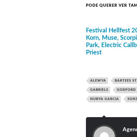
Lineup
PODE QUERER VER TA
31 de outubr
Festival Hellfest 
Skepta
mura masa
Korn, Muse, Scorpi
Hamza
Park, Electric Call
Zola
Ateyaba
Priest
Celeste
Duendita
Ezra Collective
Flohio
Kojey Radical
ALEWYA
BARTEES S
Master Peace
slowthai
GABRIELS
GODFORD
The Comet is Comi
Yussef Dayes
NUBYA GARCIA
SON
Agend
Line