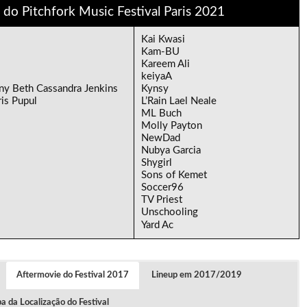
 do Pitchfork Music Festival Paris 2021
Kai Kwasi
Kam-BU
Kareem Ali
keiyaA
ny Beth Cassandra Jenkins
Kynsy
is Pupul
L’Rain Lael Neale
ML Buch
Molly Payton
NewDad
Nubya Garcia
Shygirl
Sons of Kemet
Soccer96
TV Priest
Unschooling
Yard Ac
Aftermovie do Festival 2017
Lineup em 2017/2019
 da Localização do Festival