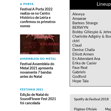
Lineup
A PORTA
Festival A Porta 2022
realiza-se no Centro
Alewya
Histórico de Leiria e
Amaarae
confirmou os primeiros
Bartees Strange
nomes
BERWYN
Bobby Gillespie & Jehn
Charlotte Adigéry & Bor
cktrl
Claud
Denise Chaila
Elliott Armen
En Attendant Ana
ASSEMBLEIA DO METAL
Erika de Casier
Festival Assembleia do
Faux Real
Metal 2021 apresenta
Gabriels
novamente 7 bandas
Godford
antes do Natal
Hope Tala
FESTIVAIS 2021
Edição de Natal do
SoundFlower Fest 2021
Spotify do Festival 2018
foi cancelada
Páginas Oficiais
Mapa