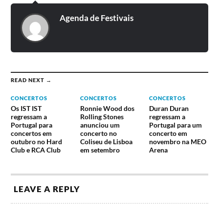
Agenda de Festivais
READ NEXT →
CONCERTOS
CONCERTOS
CONCERTOS
Os IST IST
Ronnie Wood dos
Duran Duran
regressam a
Rolling Stones
regressam a
Portugal para
anunciou um
Portugal para um
concertos em
concerto no
concerto em
outubro no Hard
Coliseu de Lisboa
novembro na MEO
Club e RCA Club
em setembro
Arena
LEAVE A REPLY