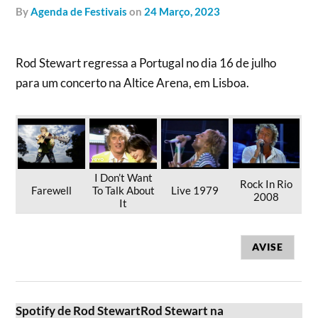
by
Agenda de Festivais
on
24 Março, 2023
Rod Stewart regressa a Portugal no dia 16 de julho
para um concerto na Altice Arena, em Lisboa.
I Don’t Want
Rock In Rio
Farewell
To Talk About
Live 1979
2008
It
AVISE
Spotify de Rod Stewart
Rod Stewart na