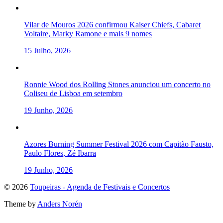
Vilar de Mouros 2026 confirmou Kaiser Chiefs, Cabaret
Voltaire, Marky Ramone e mais 9 nomes
15 Julho, 2026
Ronnie Wood dos Rolling Stones anunciou um concerto no
Coliseu de Lisboa em setembro
19 Junho, 2026
Azores Burning Summer Festival 2026 com Capitão Fausto,
Paulo Flores, Zé Ibarra
19 Junho, 2026
To
© 2026
Toupeiras - Agenda de Festivais e Concertos
the
Theme by
Anders Norén
top