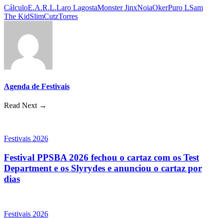
Cálculo
E.A.R.L.
Laro Lagosta
Monster Jinx
Noia
Oker
Puro L
Sam
The Kid
SlimCutz
Torres
Agenda de Festivais
Read Next →
Festivais 2026
Festival PPSBA 2026 fechou o cartaz com os Test
Department e os Slyrydes e anunciou o cartaz por
dias
Festivais 2026