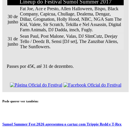
Lineup do Festival Sumol Summer 2017
Fat Joe, Ace e Presto, Allen Halloween, Bispo, Black
Company, Capicua, Chullage, Dealema, Dengaz,
30 de
Dillaz, Grognation, Holly Hood, NBC, NGA Sam The
junho
Kid, Valete, Sir Scratch, Tekilla e Nel Assassin, Digital
Farm Animals, DJ Dadda, insch, Fugly.
Sean Paul, Post Malone, Valas, DJ SlimCutz, Deejay
31 de
Tello / Deedz B, Sensi [DJ set], The Zanzibar Aliens,
junho
The Sunflowers.
Passes por 45€, até 31 de dezembro.
Pode querer ver também:
Sumol Summer Fest 2026 apresentou o cartaz com Trippie Redd e T-Rex