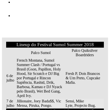
Lineup do Festival Sumol Summer 2018
Palco Quiksilver
Palco Sumol
Boardriders
French Montana, Sumol
Summer Clash / Portugal vs
Brasil (Gson, Papillon, Holy
Hood, Sir Scratch e DJ Big
Fresh P, Dois Brancos
6 de
por Portugal e Rincon
& Um Preto, Cupcake
julho
Sapiência, Rashid, Drik,
Mafia.
Barbosa, Kamau e DJ Nyack
pelo Brasil), Wet Bed Gang,
April Ivy.
7 de
Jillionaire, Joey Bada$$, Vic
Sensi, Mike
julho
Mensa, Piruka, Pongo.
Lyte, Projecto Bug.