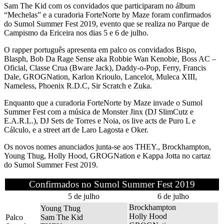
Sam The Kid com os convidados que participaram no álbum
“Mechelas” e a curadoria ForteNorte by Maze foram confirmados
do Sumol Summer Fest 2019, evento que se realiza no Parque de
Campismo da Ericeira nos dias 5 e 6 de julho.
O rapper português apresenta em palco os convidados Bispo,
Blasph, Bob Da Rage Sense aka Robbie Wan Kenobie, Boss AC –
Oficial, Classe Crua (Bware Jack), Daddy-o-Pop, Ferry, Francis
Dale, GROGNation, Karlon Krioulo, Lancelot, Muleca XIII,
Nameless, Phoenix R.D.C, Sir Scratch e Zuka.
Enquanto que a curadoria ForteNorte by Maze invade o Sumol
Summer Fest com a música de Monster Jinx (DJ SlimCutz e
E.A.R.L.), DJ Sets de Torres e Noia, os live acts de Puro L e
Cálculo, e a street art de Laro Lagosta e Oker.
Os novos nomes anunciados junta-se aos THEY., Brockhampton,
Young Thug, Holly Hood, GROGNation e Kappa Jotta no cartaz
do Sumol Summer Fest 2019.
Confirmados no Sumol Summer Fest 2019
5 de julho
6 de julho
Brockhampton
Young Thug
Holly Hood
Palco
Sam The Kid