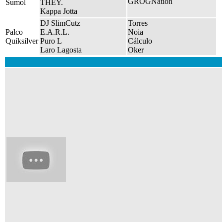
GROGNation
Sumol
THEY.
Kappa Jotta
DJ SlimCutz
Torres
Palco
E.A.R.L.
Noia
Quiksilver
Puro L
Cálculo
Laro Lagosta
Oker