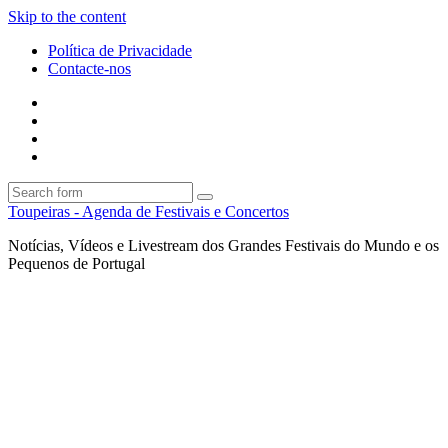
Skip to the content
Política de Privacidade
Contacte-nos
Facebook
Twitter
Envie
um
Search
mail
Search
Toupeiras - Agenda de Festivais e Concertos
Notícias, Vídeos e Livestream dos Grandes Festivais do Mundo e os
Pequenos de Portugal