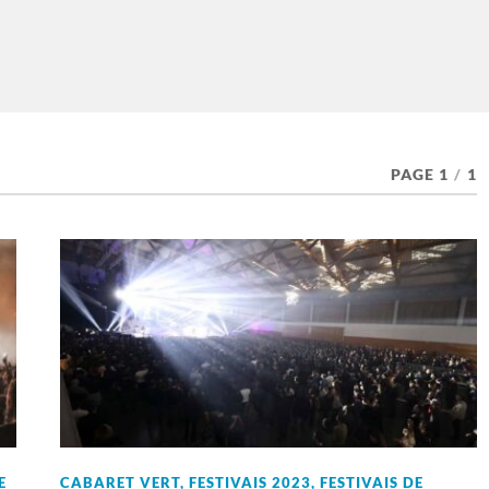
PAGE 1
/
1
E
CABARET VERT
,
FESTIVAIS 2023
,
FESTIVAIS DE