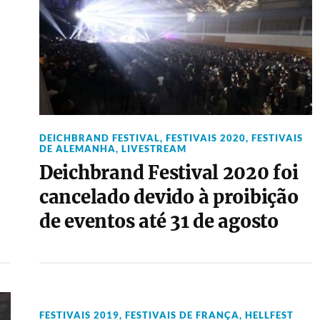
DEICHBRAND FESTIVAL
,
FESTIVAIS 2020
,
FESTIVAIS
DE ALEMANHA
,
LIVESTREAM
Deichbrand Festival 2020 foi
cancelado devido à proibição
de eventos até 31 de agosto
FESTIVAIS 2019
,
FESTIVAIS DE FRANÇA
,
HELLFEST