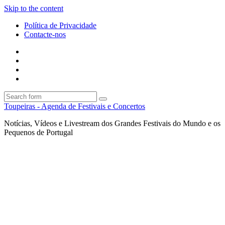
Skip to the content
Política de Privacidade
Contacte-nos
Facebook
Twitter
Envie
um
Search
mail
Search
Toupeiras - Agenda de Festivais e Concertos
Notícias, Vídeos e Livestream dos Grandes Festivais do Mundo e os
Pequenos de Portugal