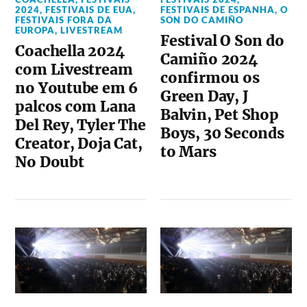
2024
,
FESTIVAIS DE EUA
,
FESTIVAIS DE ESPANHA
,
O
FESTIVAIS FORA DA
SON DO CAMIÑO
EUROPA
,
LIVESTREAM
Festival O Son do
Coachella 2024
Camiño 2024
com Livestream
confirmou os
no Youtube em 6
Green Day, J
palcos com Lana
Balvin, Pet Shop
Del Rey, Tyler The
Boys, 30 Seconds
Creator, Doja Cat,
to Mars
No Doubt