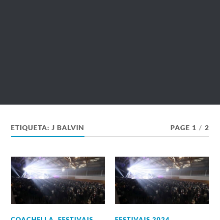
ETIQUETA:
J BALVIN
PAGE 1
/
2
COACHELLA
,
FESTIVAIS
FESTIVAIS 2024
,