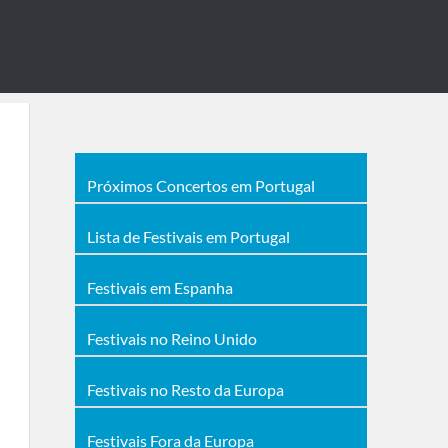
Próximos Concertos em Portugal
Lista de Festivais em Portugal
Festivais em Espanha
Festivais no Reino Unido
Festivais no Resto da Europa
Festivais Fora da Europa