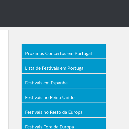
Próximos Concertos em Portugal
Lista de Festivais em Portugal
Festivais em Espanha
Festivais no Reino Unido
Festivais no Resto da Europa
Festivais Fora da Europa