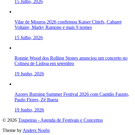
15 Julho, 2026
Vilar de Mouros 2026 confirmou Kaiser Chiefs, Cabaret
Voltaire, Marky Ramone e mais 9 nomes
15 Julho, 2026
Ronnie Wood dos Rolling Stones anunciou um concerto no
Coliseu de Lisboa em setembro
19 Junho, 2026
Azores Burning Summer Festival 2026 com Capitão Fausto,
Paulo Flores, Zé Ibarra
19 Junho, 2026
To
© 2026
Toupeiras - Agenda de Festivais e Concertos
the
Theme by
Anders Norén
top