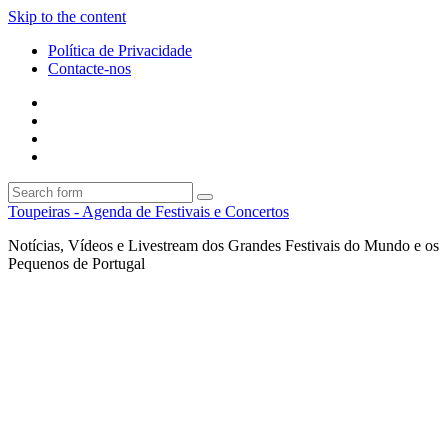
Skip to the content
Política de Privacidade
Contacte-nos
Facebook
Twitter
Envie
um
Search
mail
Search
Toupeiras - Agenda de Festivais e Concertos
Notícias, Vídeos e Livestream dos Grandes Festivais do Mundo e os
Pequenos de Portugal