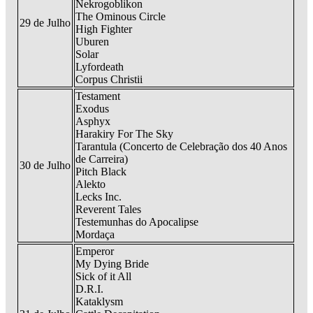
Nekrogoblikon
The Ominous Circle
29 de Julho
High Fighter
Uburen
Solar
Lyfordeath
Corpus Christii
Testament
Exodus
Asphyx
Harakiry For The Sky
Tarantula (Concerto de Celebração dos 40 Anos
de Carreira)
30 de Julho
Pitch Black
Alekto
Lecks Inc.
Reverent Tales
Testemunhas do Apocalipse
Mordaça
Emperor
My Dying Bride
Sick of it All
D.R.I.
Kataklysm