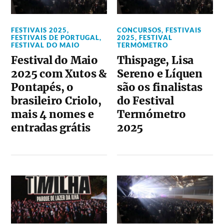
FESTIVAIS 2025
,
CONCURSOS
,
FESTIVAIS
FESTIVAIS DE PORTUGAL
,
2025
,
FESTIVAL
FESTIVAL DO MAIO
TERMÓMETRO
Festival do Maio
Thispage, Lisa
2025 com Xutos &
Sereno e Líquen
Pontapés, o
são os finalistas
brasileiro Criolo,
do Festival
mais 4 nomes e
Termómetro
entradas grátis
2025