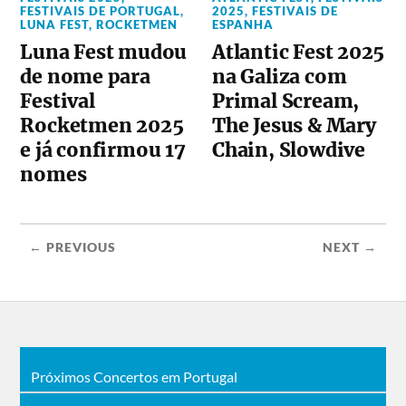
FESTIVAIS DE PORTUGAL
,
2025
,
FESTIVAIS DE
LUNA FEST
,
ROCKETMEN
ESPANHA
Luna Fest mudou
Atlantic Fest 2025
de nome para
na Galiza com
Festival
Primal Scream,
Rocketmen 2025
The Jesus & Mary
e já confirmou 17
Chain, Slowdive
nomes
← PREVIOUS
NEXT →
Próximos Concertos em Portugal