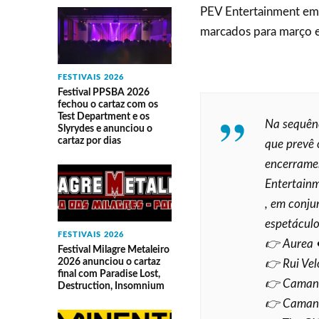
PEV Entertainment em 
marcados para março e 
FESTIVAIS 2026
Festival PPSBA 2026
fechou o cartaz com os
Test Department e os
Na sequênc
Slyrydes e anunciou o
cartaz por dias
que prevê 
encerramen
Entertain
, em conju
espetáculo
FESTIVAIS 2026
👉 Aurea 
Festival Milagre Metaleiro
2026 anunciou o cartaz
👉 Rui Ve
final com Paradise Lost,
👉 Camané
Destruction, Insomnium
👉 Camané