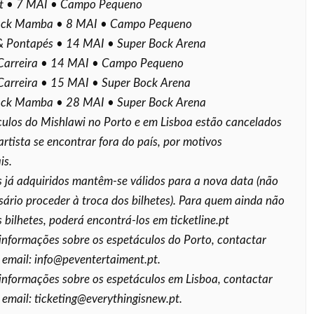
ft • 7 MAI • Campo Pequeno
ack Mamba • 8 MAI • Campo Pequeno
& Pontapés • 14 MAI • Super Bock Arena
Carreira • 14 MAI • Campo Pequeno
Carreira • 15 MAI • Super Bock Arena
ack Mamba • 28 MAI • Super Bock Arena
ulos do Mishlawi no Porto e em Lisboa estão cancelados
artista se encontrar fora do país, por motivos
is.
s já adquiridos mantêm-se válidos para a nova data (não
sário proceder à troca dos bilhetes). Para quem ainda não
s bilhetes, poderá encontrá-los em ticketline.pt
informações sobre os espetáculos do Porto, contactar
 email: info@peventertaiment.pt.
informações sobre os espetáculos em Lisboa, contactar
 email: ticketing@everythingisnew.pt.