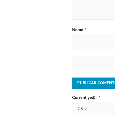
Nome
*
Current ye@r
*