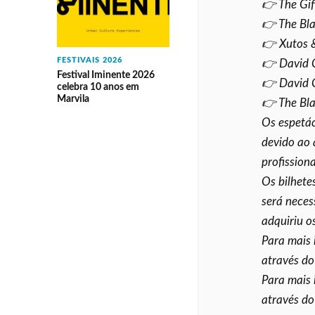
👉 The Gi
👉 The Bl
👉 Xutos 
FESTIVAIS 2026
👉 David 
Festival Iminente 2026
👉 David 
celebra 10 anos em
Marvila
👉 The Bl
Os espetác
devido ao 
profissiona
Os bilhete
será neces
adquiriu o
Para mais 
através do
Para mais 
através do