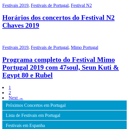
Festivais 2019
,
Festivais de Portugal
,
Festival N2
Horários dos concertos do Festival N2
Chaves 2019
Festivais 2019
,
Festivais de Portugal
,
Mimo Portugal
Programa completo do Festival Mimo
Portugal 2019 com 47soul, Seun Kuti &
Egypt 80 e Rubel
1
2
Next →
Próximos Concertos em Portugal
Lista de Festivais em Portugal
Festivais em Espanha