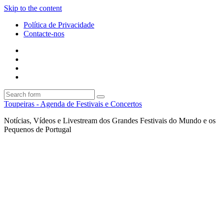
Skip to the content
Política de Privacidade
Contacte-nos
Facebook
Twitter
Envie
um
Search
mail
Search
Toupeiras - Agenda de Festivais e Concertos
Notícias, Vídeos e Livestream dos Grandes Festivais do Mundo e os
Pequenos de Portugal