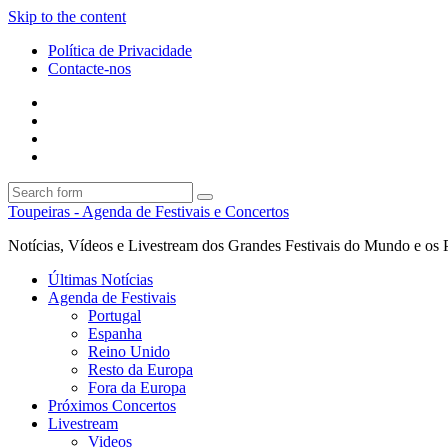
Skip to the content
Política de Privacidade
Contacte-nos
Facebook
Twitter
Envie
um
Search
mail
Search
Toupeiras - Agenda de Festivais e Concertos
Notícias, Vídeos e Livestream dos Grandes Festivais do Mundo e os 
Últimas Notícias
Agenda de Festivais
Portugal
Espanha
Reino Unido
Resto da Europa
Fora da Europa
Próximos Concertos
Livestream
Videos