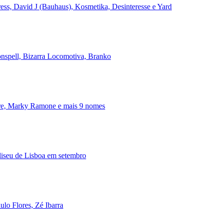
ss, David J (Bauhaus), Kosmetika, Desinteresse e Yard
onspell, Bizarra Locomotiva, Branko
ire, Marky Ramone e mais 9 nomes
iseu de Lisboa em setembro
lo Flores, Zé Ibarra