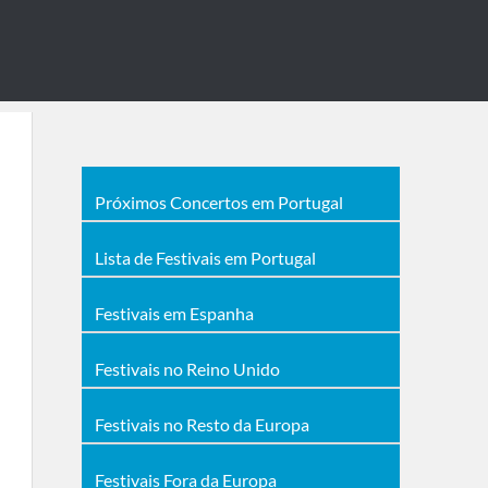
Próximos Concertos em Portugal
Lista de Festivais em Portugal
Festivais em Espanha
Festivais no Reino Unido
Festivais no Resto da Europa
Festivais Fora da Europa