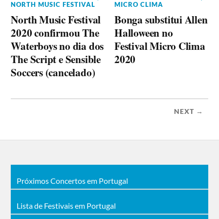
NORTH MUSIC FESTIVAL
MICRO CLIMA
North Music Festival
Bonga substitui Allen
2020 confirmou The
Halloween no
Waterboys no dia dos
Festival Micro Clima
The Script e Sensible
2020
Soccers (cancelado)
NEXT →
Próximos Concertos em Portugal
Lista de Festivais em Portugal