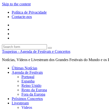
Skip to the content
Política de Privacidade
Contacte-nos
Facebook
Twitter
Envie
um
Search
mail
Search
Toupeiras - Agenda de Festivais e Concertos
Notícias, Vídeos e Livestream dos Grandes Festivais do Mundo e os 
Últimas Notícias
Agenda de Festivais
Portugal
Espanha
Reino Unido
Resto da Europa
Fora da Europa
Próximos Concertos
Livestream
Videos