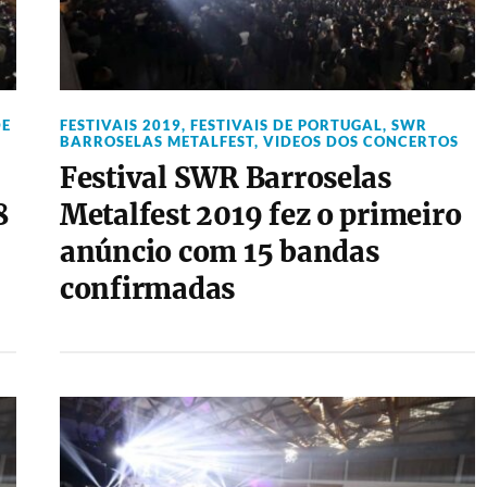
DE
FESTIVAIS 2019
,
FESTIVAIS DE PORTUGAL
,
SWR
BARROSELAS METALFEST
,
VIDEOS DOS CONCERTOS
Festival SWR Barroselas
8
Metalfest 2019 fez o primeiro
anúncio com 15 bandas
confirmadas