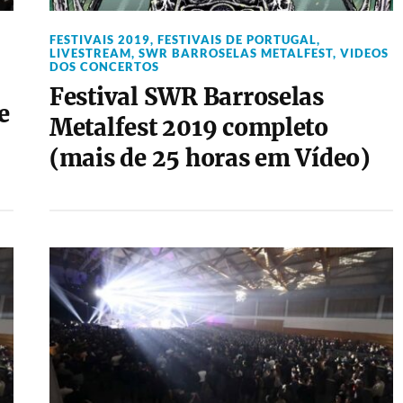
,
FESTIVAIS 2019
,
FESTIVAIS DE PORTUGAL
,
LIVESTREAM
,
SWR BARROSELAS METALFEST
,
VIDEOS
DOS CONCERTOS
Festival SWR Barroselas
e
Metalfest 2019 completo
(mais de 25 horas em Vídeo)