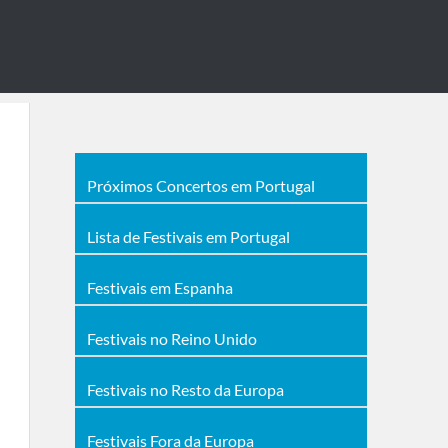
Próximos Concertos em Portugal
Lista de Festivais em Portugal
Festivais em Espanha
Festivais no Reino Unido
Festivais no Resto da Europa
Festivais Fora da Europa