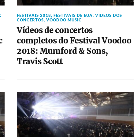
K
FESTIVAIS 2018
,
FESTIVAIS DE EUA
,
VIDEOS DOS
CONCERTOS
,
VOODOO MUSIC
Vídeos de concertos
c
completos do Festival Voodoo
2018: Mumford & Sons,
Travis Scott