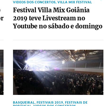
VIDEOS DOS CONCERTOS
,
VILLA MIX FESTIVAL
9
Festival Villa Mix Goiânia
or
2019 teve Livestream no
Youtube no sábado e domingo
BASQUEIRAL
,
FESTIVAIS 2019
,
FESTIVAIS DE