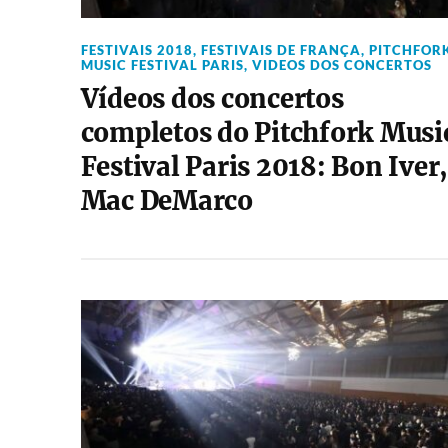
FESTIVAIS 2018
,
FESTIVAIS DE FRANÇA
,
PITCHFOR
MUSIC FESTIVAL PARIS
,
VIDEOS DOS CONCERTOS
Vídeos dos concertos
completos do Pitchfork Musi
Festival Paris 2018: Bon Iver,
Mac DeMarco