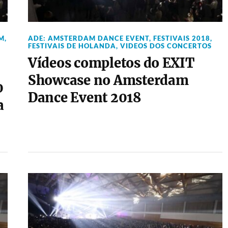
M
,
ADE: AMSTERDAM DANCE EVENT
,
FESTIVAIS 2018
,
FESTIVAIS DE HOLANDA
,
VIDEOS DOS CONCERTOS
Vídeos completos do EXIT
Showcase no Amsterdam
0
Dance Event 2018
a