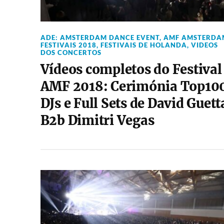
ADE: AMSTERDAM DANCE EVENT
,
AMF AMSTERDA
FESTIVAIS 2018
,
FESTIVAIS DE HOLANDA
,
VIDEOS
DOS CONCERTOS
Vídeos completos do Festival
AMF 2018: Cerimónia Top10
DJs e Full Sets de David Guett
B2b Dimitri Vegas