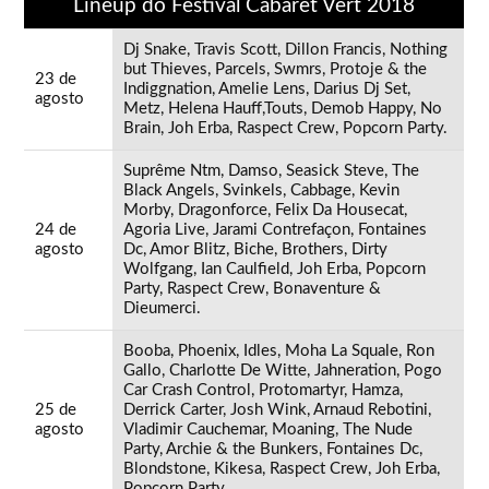
Lineup do Festival Cabaret Vert 2018
Dj Snake, Travis Scott, Dillon Francis, Nothing
but Thieves, Parcels, Swmrs, Protoje & the
23 de
Indiggnation, Amelie Lens, Darius Dj Set,
agosto
Metz, Helena Hauff,Touts, Demob Happy, No
Brain, Joh Erba, Raspect Crew, Popcorn Party.
Suprême Ntm, Damso, Seasick Steve, The
Black Angels, Svinkels, Cabbage, Kevin
Morby, Dragonforce, Felix Da Housecat,
24 de
Agoria Live, Jarami Contrefaçon, Fontaines
agosto
Dc, Amor Blitz, Biche, Brothers, Dirty
Wolfgang, Ian Caulfield, Joh Erba, Popcorn
Party, Raspect Crew, Bonaventure &
Dieumerci.
Booba, Phoenix, Idles, Moha La Squale, Ron
Gallo, Charlotte De Witte, Jahneration, Pogo
Car Crash Control, Protomartyr, Hamza,
25 de
Derrick Carter, Josh Wink, Arnaud Rebotini,
agosto
Vladimir Cauchemar, Moaning, The Nude
Party, Archie & the Bunkers, Fontaines Dc,
Blondstone, Kikesa, Raspect Crew, Joh Erba,
Popcorn Party.