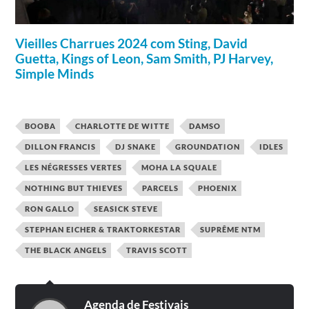
Vieilles Charrues 2024 com Sting, David
Guetta, Kings of Leon, Sam Smith, PJ Harvey,
Simple Minds
BOOBA
CHARLOTTE DE WITTE
DAMSO
DILLON FRANCIS
DJ SNAKE
GROUNDATION
IDLES
LES NÉGRESSES VERTES
MOHA LA SQUALE
NOTHING BUT THIEVES
PARCELS
PHOENIX
RON GALLO
SEASICK STEVE
STEPHAN EICHER & TRAKTORKESTAR
SUPRÊME NTM
THE BLACK ANGELS
TRAVIS SCOTT
Agenda de Festivais