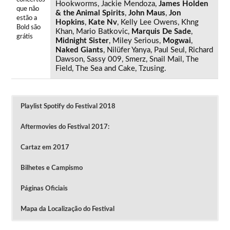
Hookworms, Jackie Mendoza,
James Holden
que não
& the Animal Spirits
,
John Maus
,
Jon
estão a
Hopkins
,
Kate Nv
, Kelly Lee Owens, Khng
Bold são
Khan, Mario Batkovic,
Marquis De Sade
,
grátis
Midnight Sister
, Miley Serious,
Mogwai
,
Naked Giants
, Nilüfer Yanya, Paul Seul, Richard
Dawson, Sassy 009, Smerz, Snail Mail, The
Field, The Sea and Cake, Tzusing.
Playlist Spotify do Festival 2018
Aftermovies do Festival 2017:
Cartaz em 2017
Bilhetes e Campismo
Páginas Oficiais
Mapa da Localização do Festival
Einstürzende Neubauten, Princess Nokia, Jenny