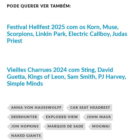
Hval, Royal Trux, Randomer, OOIOO, Make Up,
Os concertos ao ar livre no sábado e no domingo
Clique na imagem para ver o Aftermovie do Festival 2017
PODE QUERER VER TAMBÉM:
Annette Peacock, The Blind Shake, Marie Davidson,
são grátis.
The Goon Sax, Afrirampo, Mdou Moctar, Puce
Os bilhetes Diários para os concertos em salas
Mary, Uranium Club, Kokoko!
fechadas custam 35 euros (28 ou 24 euros para
descontos sociais, menores de 26 anos, estudantes,
Festival Hellfest 2025 com os Korn, Muse,
etc) nos dias 25, 26 e 27 de maio e 26 euros (20 ou
Scorpions, Linkin Park, Electric Callboy, Judas
15 euros com descontos) nos dias 29 e 30 de maio.
Priest
Vieilles Charrues 2024 com Sting, David
Guetta, Kings of Leon, Sam Smith, PJ Harvey,
Simple Minds
ANNA VON HAUSSWOLFF
CAR SEAT HEADREST
DEERHUNTER
EXPLODED VIEW
JOHN MAUS
JON HOPKINS
MARQUIS DE SADE
MOGWAI
NAKED GIANTS