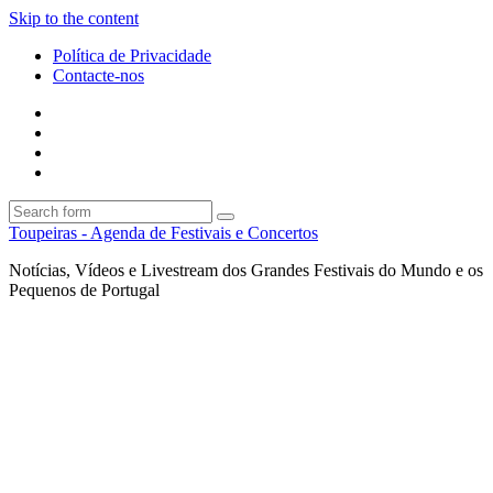
Skip to the content
Política de Privacidade
Contacte-nos
Facebook
Twitter
Envie
um
Search
mail
Search
Toupeiras - Agenda de Festivais e Concertos
Notícias, Vídeos e Livestream dos Grandes Festivais do Mundo e os
Pequenos de Portugal